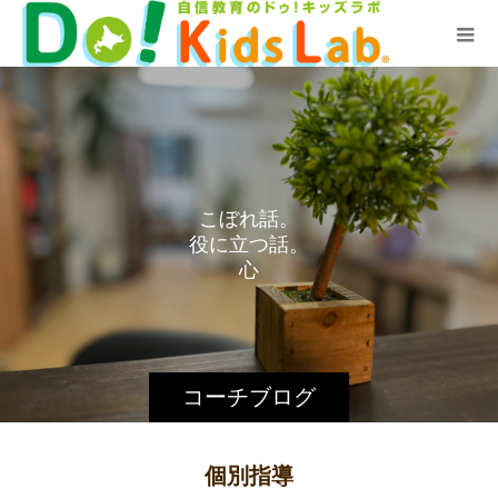
こ
ぼ
れ
話
。
役
に
立
つ
話
。
心
の
叫
コーチブログ
個別指導