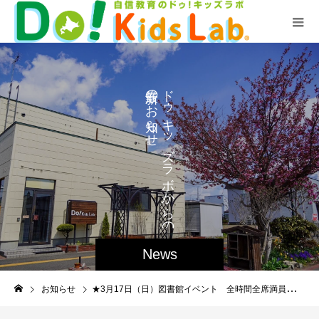
の
ド
ゥ
お
キ
ら
せ
ッ
。
ズ
ラ
ボ
か
ら
の
News
お知らせ
★3月17日（日）図書館イベント 全時間全席満員御礼のお知らせ★