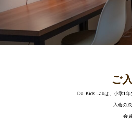
ご
Do! Kids Labは
入会の決
会員