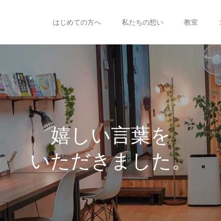
はじめての方へ
私たちの想い
教室
嬉
し
い
言
葉
を
い
た
だ
き
ま
し
た
。