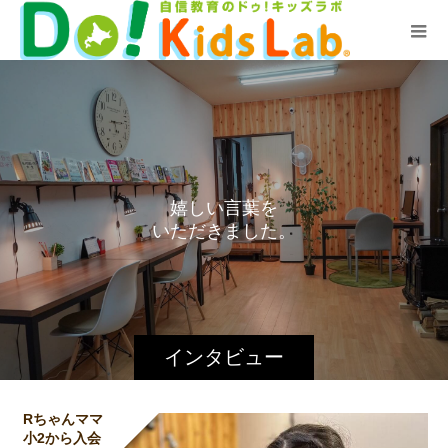
嬉
し
い
言
葉
を
い
た
だ
き
ま
し
た
。
インタビュー
Rちゃんママ
小2から入会