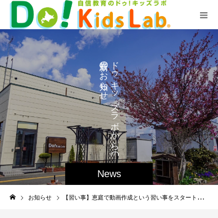
の
ド
ゥ
お
キ
ら
せ
ッ
。
ズ
ラ
ボ
か
ら
の
News
お知らせ
【習い事】恵庭で動画作成という習い事をスタート！千歳、北広島の方も！