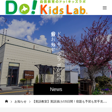
の
ド
ゥ
お
キ
ら
せ
ッ
。
ズ
ラ
ボ
か
ら
の
News
お知らせ
【英語教室】英語漬けの5日間！宿題も予習も苦手克服も全部OK！【ウィンタースクール一般受付】