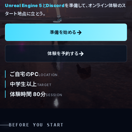
Unreal Engine 5とDiscord
を準備して、オンライン体験のス
タート地点に立とう。
準備を始める
体験を予約する
ご自宅のPC
LOCATION
中学生以上
TARGET
体験時間 80分
SESSION
BEFORE YOU START